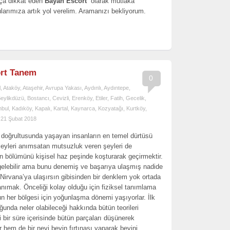
kça dikkat eden
Bayan Escort
olarak mutlaka
arımıza artık yol verelim. Aramanızı bekliyorum.
ort Tanem
0
l
,
Ataköy
,
Ataşehir
,
Avrupa Yakası
,
Aydınlı
,
Aydıntepe
,
eylikdüzü
,
Bostancı
,
Cevizli
,
Erenköy
,
Etiler
,
Fatih
,
Gecelik
,
nbul
,
Kadıköy
,
Kapalı
,
Kartal
,
Kaynarca
,
Kozyatağı
,
Kurtköy
,
21 Şubat 2018
 doğrultusunda yaşayan insanların en temel dürtüsü
şeyleri anımsatan mutsuzluk veren şeyleri de
n bölümünü kişisel haz peşinde koşturarak geçirmektir.
gelebilir ama bunu denemiş ve başarıya ulaşmış nadide
Nirvana’ya ulaşırsın gibisinden bir denklem yok ortada
anımak. Önceliği kolay olduğu için fiziksel tanımlama
nun her bölgesi için yoğunlaşma dönemi yaşıyorlar. İlk
ğunda neler olabileceği hakkında bütün teorileri
 bir süre içerisinde bütün parçaları düşünerek
 hem de bir nevi beyin fırtınası yaparak beyini