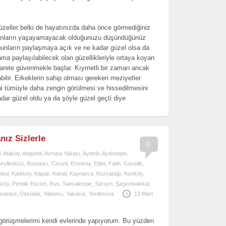
zeller belki de hayatınızda daha önce görmediğiniz
r. Bunların yaşayamayacak olduğunuzu düşündüğünüz
 bunların paylaşmaya açık ve ne kadar güzel olsa da
ma paylaşılabilecek olan güzellikleriyle ortaya koyan
cesarete güvenmekle başlar. Kıymetli bir zaman ancak
abilir. Erkeklerin sahip olması gereken meziyetler
ni tümüyle daha zengin görülmesi ve hissedilmesini
dar güzel oldu ya da şöyle güzel geçti diye
ız Sizlerle
0
l
,
Ataköy
,
Ataşehir
,
Avrupa Yakası
,
Aydınlı
,
Aydıntepe
,
eylikdüzü
,
Bostancı
,
Cevizli
,
Erenköy
,
Etiler
,
Fatih
,
Gecelik
,
nbul
,
Kadıköy
,
Kapalı
,
Kartal
,
Kaynarca
,
Kozyatağı
,
Kurtköy
,
aköy
,
Pendik Escort
,
Rus
,
Sancaktepe
,
Sarışın
,
Şaşkınbakkal
,
raniye
,
Üsküdar
,
Yabancı
,
Yakacık
,
Yenibosna
13 Mart
 görüşmelerimi kendi evlerinde yapıyorum. Bu yüzden