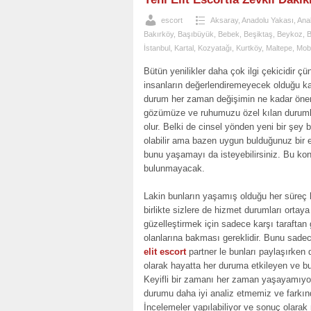
escort
Aksaray
,
Anadolu Yakası
,
Ana
Bakırköy
,
Başıbüyük
,
Bebek
,
Beşiktaş
,
Beykoz
,
B
İstanbul
,
Kartal
,
Kozyatağı
,
Kurtköy
,
Maltepe
,
Mobi
Bütün yenilikler daha çok ilgi çekicidir çü
insanların değerlendiremeyecek olduğu kad
durum her zaman değişimin ne kadar öneml
gözümüze ve ruhumuzu özel kılan duruml
olur. Belki de cinsel yönden yeni bir şey 
olabilir ama bazen uygun bulduğunuz bir 
bunu yaşamayı da isteyebilirsiniz. Bu konu
bulunmayacak.
Lakin bunların yaşamış olduğu her süreç 
birlikte sizlere de hizmet durumları ort
güzelleştirmek için sadece karşı taraftan 
olanlarına bakması gereklidir. Bunu sadece
elit escort
partner le bunları paylaşırke
olarak hayatta her duruma etkileyen ve bun
Keyifli bir zamanı her zaman yaşayamıyor
durumu daha iyi analiz etmemiz ve farkın
İncelemeler yapılabiliyor ve sonuç olara