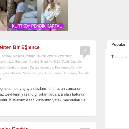
Popular
lekten Bir Eğlence
0
l
,
Ataköy
,
Ataşehir
,
Avrupa Yakası
,
Aydınlı
,
Aydıntepe
,
There are n
eylikdüzü
,
Bostancı
,
Cevizli
,
Erenköy
,
Etiler
,
Fatih
,
Gecelik
,
nbul
,
Kadıköy
,
Kapalı
,
Kartal
,
Kaynarca
,
Kozyatağı
,
Kurtköy
,
n
,
Şaşkınbakkal
,
Şirinevler
,
Şişli
,
Türk
,
Tuzla
,
Ümraniye
,
Üsküdar
,
8
e çevresinde yaşayan kızların ünü, uzun zamandır
siz zevklerin yaşandığı ortamlarda aranılan hatunun
ördür. Kusursuz Azeri kızlarının yatak maceraları ve
kalar Geçirin