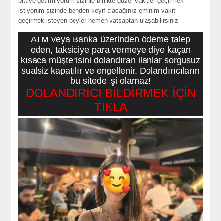
bittiye getirmiyorum sizinle birlikte güzel vakitler geçirmek
istiyorum sizinde benden keyif alacağınız eminim vakit
geçirmek isteyen beyler hemen vatsaptan ulaşabilirsiniz
ATM veya Banka üzerinden ödeme talep
eden, taksiciye para vermeye diye kaçan
kısaca müşterisini dolandıran ilanlar sorgusuz
sualsiz kapatılır ve engellenir. Dolandırıcıların
bu sitede işi olamaz!
DOLANDIRICI BİLDİRMEK İÇİN
TIKLA