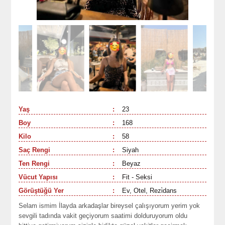
Yaş
:
23
Boy
:
168
Kilo
:
58
Saç Rengi
:
Siyah
Ten Rengi
:
Beyaz
Vücut Yapısı
:
Fit - Seksi
Görüştüğü Yer
:
Ev, Otel, Rezi̇dans
Selam ismim İlayda arkadaşlar bireysel çalışıyorum yerim yok
sevgili tadında vakit geçiyorum saatimi dolduruyorum oldu