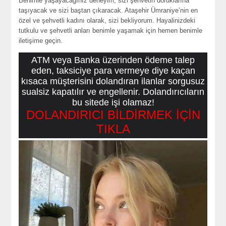
Benimle yaşayacağınız deneyim, sizi şehvetin doruklarına
taşıyacak ve sizi baştan çıkaracak. Ataşehir Ümraniye’nin en
özel ve şehvetli kadını olarak, sizi bekliyorum. Hayalinizdeki
tutkulu ve şehvetli anları benimle yaşamak için hemen benimle
iletişime geçin.
ATM veya Banka üzerinden ödeme talep
eden, taksiciye para vermeye diye kaçan
kısaca müşterisini dolandıran ilanlar sorgusuz
sualsiz kapatılır ve engellenir. Dolandırıcıların
bu sitede işi olamaz!
DOLANDIRICI BİLDİRMEK İÇİN
TIKLA