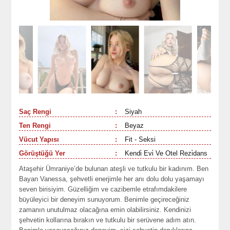
Saç Rengi
:
Siyah
Ten Rengi
:
Beyaz
Vücut Yapısı
:
Fit - Seksi
Görüştüğü Yer
:
Kendi̇ Evi̇ Ve Otel Rezi̇dans
Ataşehir Ümraniye’de bulunan ateşli ve tutkulu bir kadınım. Ben
Bayan Vanessa, şehvetli enerjimle her anı dolu dolu yaşamayı
seven birisiyim. Güzelliğim ve cazibemle etrafımdakilere
büyüleyici bir deneyim sunuyorum. Benimle geçireceğiniz
zamanın unutulmaz olacağına emin olabilirsiniz. Kendinizi
şehvetin kollarına bırakın ve tutkulu bir serüvene adım atın.